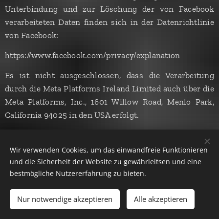
Unterbindung und zur Löschung der von Facebook
verarbeiteten Daten finden sich in der Datenrichtlinie
von Facebook:
https://www.facebook.com/privacy/explanation
Es ist nicht ausgeschlossen, dass die Verarbeitung
durch die Meta Platforms Ireland Limited auch über die
Meta Platforms, Inc., 1601 Willow Road, Menlo Park,
California 94025 in den USA erfolgt.
Instagram
Wir verwenden Cookies, um das einwandfreie Funktionieren
und die Sicherheit der Website zu gewährleitsen und eine
Zur Bewerbung unserer Produkte und Leistungen
bestmögliche Nutzererfahrung zu bieten.
sowie zur Kommunikation mit Interessenten oder
Nur notwendige akzeptieren
Alle akzeptieren
Kunden betreiben wir eine Firmenpräsenz auf der
Plattform Instagram.