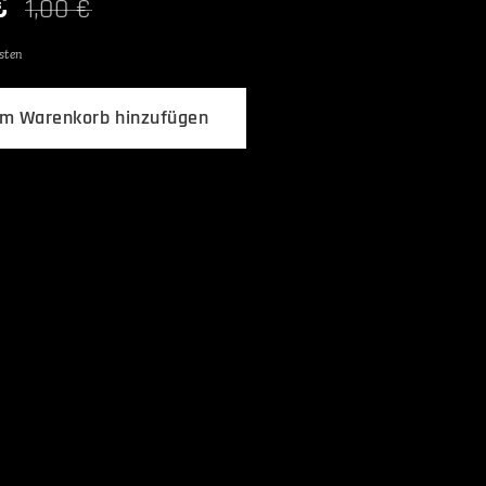
€
1,00
€
sten
m Warenkorb hinzufügen